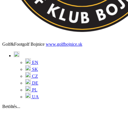
Golf&Footgolf Bojnice
www.golfbojnice.sk
EN
SK
CZ
DE
PL
UA
Betöltés...