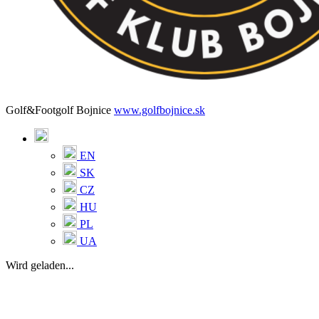
Golf&Footgolf Bojnice
www.golfbojnice.sk
EN
SK
CZ
HU
PL
UA
Wird geladen...