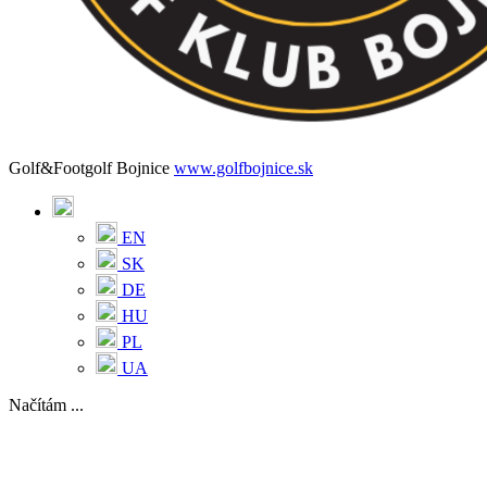
Golf&Footgolf Bojnice
www.golfbojnice.sk
EN
SK
DE
HU
PL
UA
Načítám ...