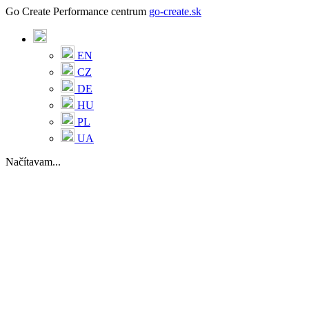
Go Create Performance centrum
go-create.sk
EN
CZ
DE
HU
PL
UA
Načítavam...