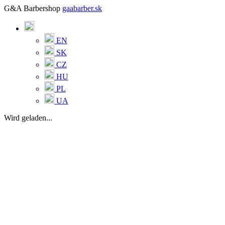
G&A Barbershop
gaabarber.sk
EN
SK
CZ
HU
PL
UA
Wird geladen...