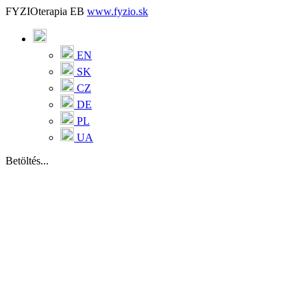
FYZIOterapia EB
www.fyzio.sk
EN
SK
CZ
DE
PL
UA
Betöltés...