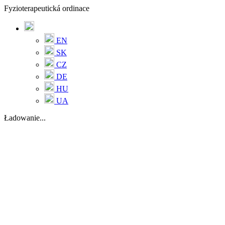
Fyzioterapeutická ordinace
EN
SK
CZ
DE
HU
UA
Ładowanie...