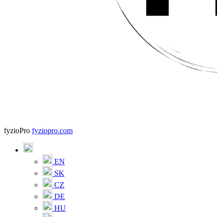
fyzioPro
fyziopro.com
EN
SK
CZ
DE
HU