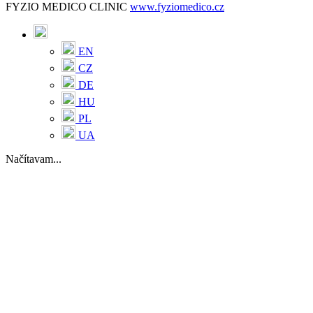
FYZIO MEDICO CLINIC
www.fyziomedico.cz
EN
CZ
DE
HU
PL
UA
Načítavam...