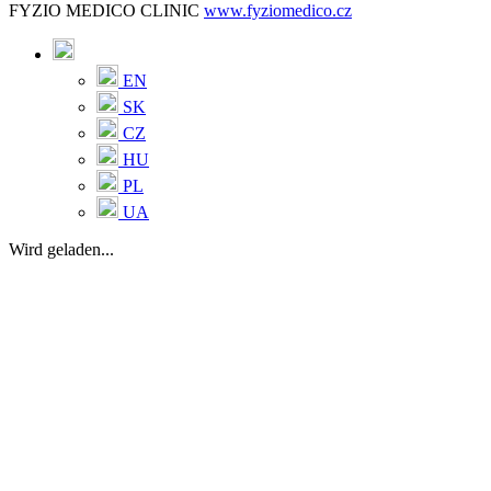
FYZIO MEDICO CLINIC
www.fyziomedico.cz
EN
SK
CZ
HU
PL
UA
Wird geladen...