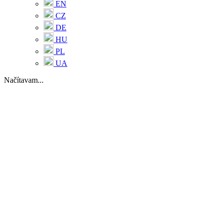
EN
CZ
DE
HU
PL
UA
Načítavam...