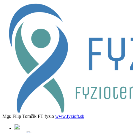
Mgr. Filip Tomčík FT-fyzio
www.fyzioft.sk