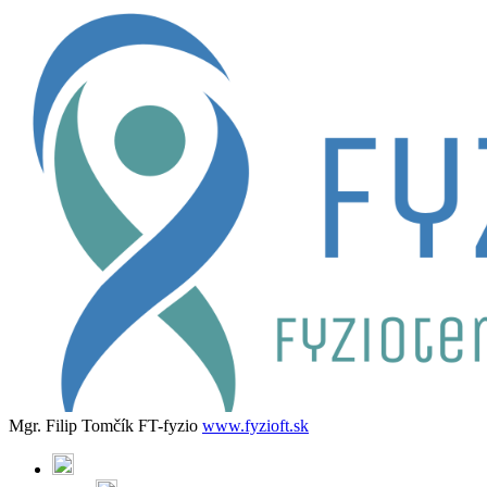
Mgr. Filip Tomčík FT-fyzio
www.fyzioft.sk