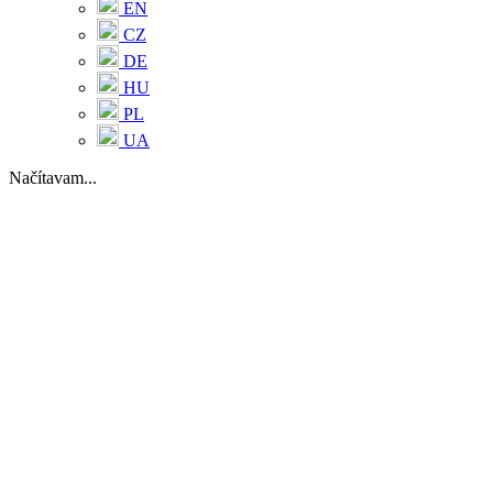
EN
CZ
DE
HU
PL
UA
Načítavam...