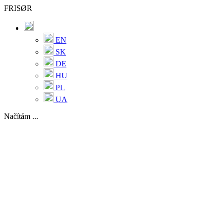
FRISØR
EN
SK
DE
HU
PL
UA
Načítám ...