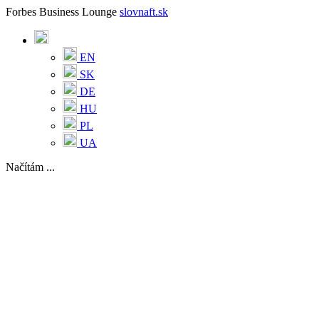
Forbes Business Lounge
slovnaft.sk
EN
SK
DE
HU
PL
UA
Načítám ...