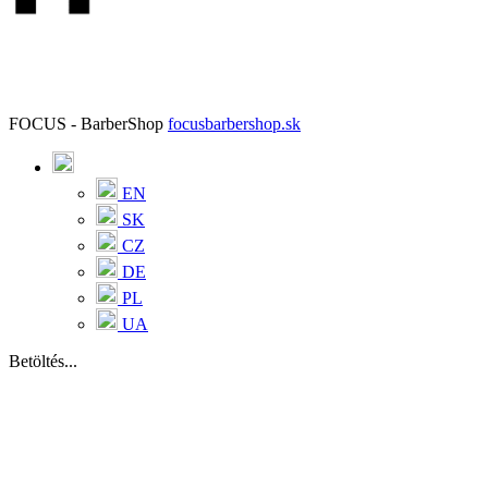
FOCUS - BarberShop
focusbarbershop.sk
EN
SK
CZ
DE
PL
UA
Betöltés...