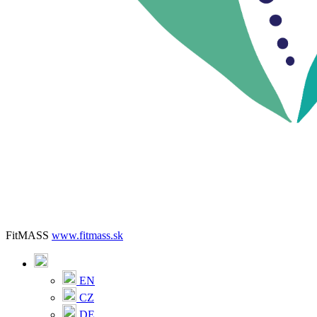
FitMASS
www.fitmass.sk
EN
CZ
DE