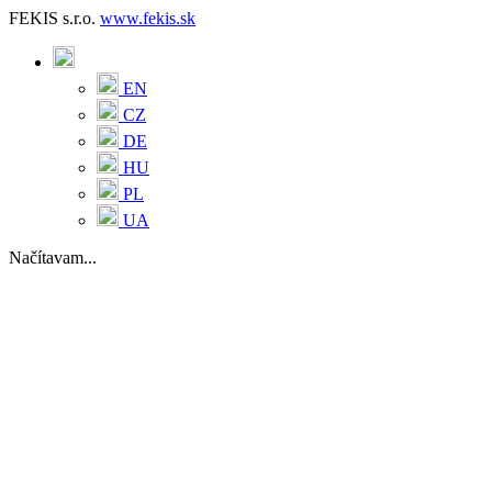
FEKIS s.r.o.
www.fekis.sk
EN
CZ
DE
HU
PL
UA
Načítavam...