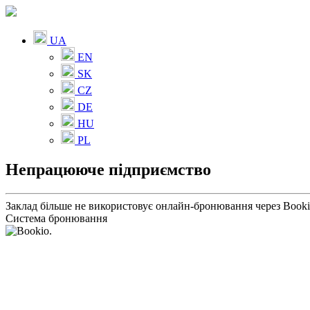
UA
EN
SK
CZ
DE
HU
PL
Непрацююче підприємство
Заклад більше не використовує онлайн-бронювання через Book
Система бронювання