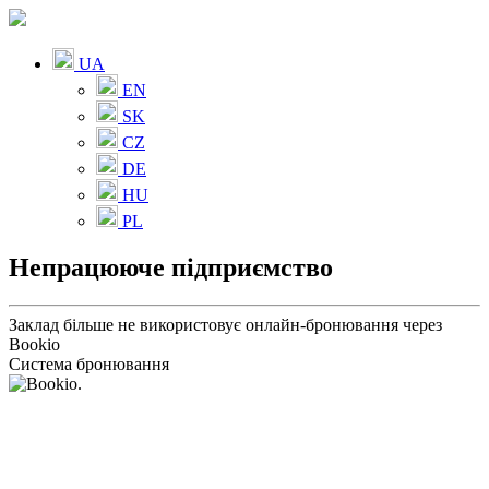
UA
EN
SK
CZ
DE
HU
PL
Непрацююче підприємство
Заклад більше не використовує онлайн-бронювання через
Bookio
Система бронювання