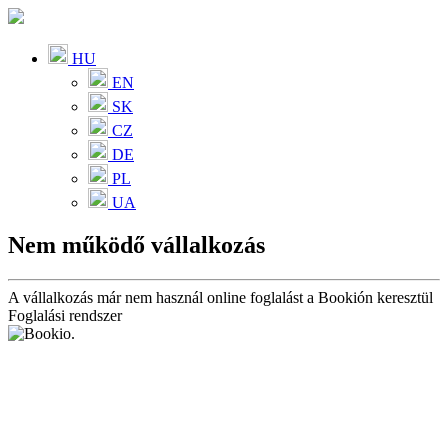
HU
EN
SK
CZ
DE
PL
UA
Nem működő vállalkozás
A vállalkozás már nem használ online foglalást a Bookión keresztül
Foglalási rendszer