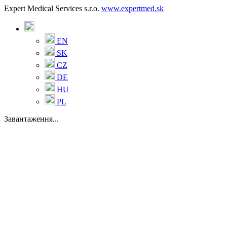
Expert Medical Services s.r.o.
www.expertmed.sk
EN
SK
CZ
DE
HU
PL
Завантаження...