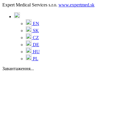
Expert Medical Services s.r.o.
www.expertmed.sk
EN
SK
CZ
DE
HU
PL
Завантаження...