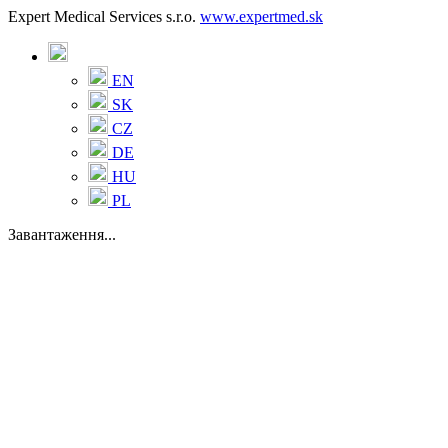
Expert Medical Services s.r.o.
www.expertmed.sk
EN
SK
CZ
DE
HU
PL
Завантаження...