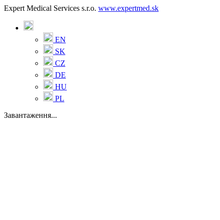
Expert Medical Services s.r.o.
www.expertmed.sk
EN
SK
CZ
DE
HU
PL
Завантаження...