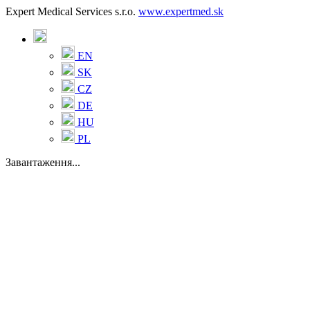
Expert Medical Services s.r.o.
www.expertmed.sk
EN
SK
CZ
DE
HU
PL
Завантаження...