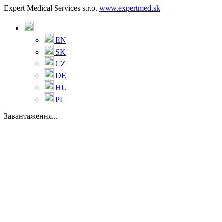
Expert Medical Services s.r.o.
www.expertmed.sk
EN
SK
CZ
DE
HU
PL
Завантаження...