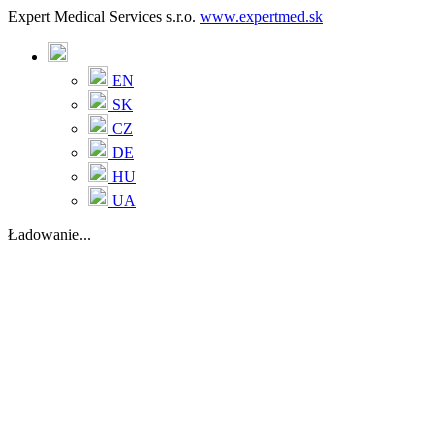
Expert Medical Services s.r.o.
www.expertmed.sk
EN
SK
CZ
DE
HU
UA
Ładowanie...