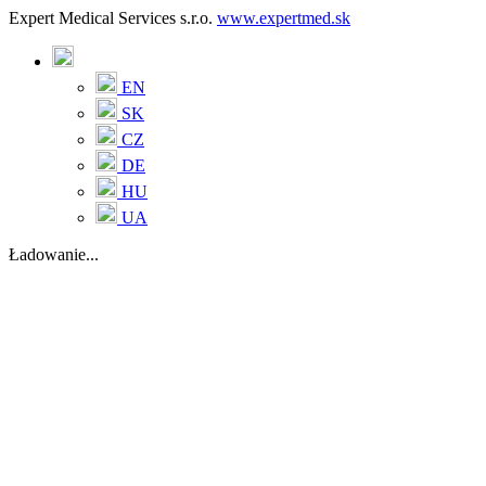
Expert Medical Services s.r.o.
www.expertmed.sk
EN
SK
CZ
DE
HU
UA
Ładowanie...