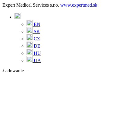
Expert Medical Services s.r.o.
www.expertmed.sk
EN
SK
CZ
DE
HU
UA
Ładowanie...