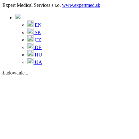
Expert Medical Services s.r.o.
www.expertmed.sk
EN
SK
CZ
DE
HU
UA
Ładowanie...