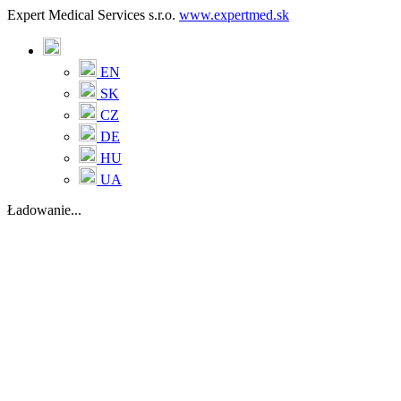
Expert Medical Services s.r.o.
www.expertmed.sk
EN
SK
CZ
DE
HU
UA
Ładowanie...