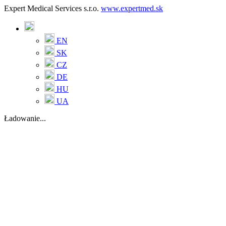
Expert Medical Services s.r.o.
www.expertmed.sk
EN
SK
CZ
DE
HU
UA
Ładowanie...