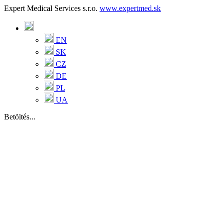
Expert Medical Services s.r.o.
www.expertmed.sk
EN
SK
CZ
DE
PL
UA
Betöltés...