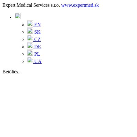
Expert Medical Services s.r.o.
www.expertmed.sk
EN
SK
CZ
DE
PL
UA
Betöltés...