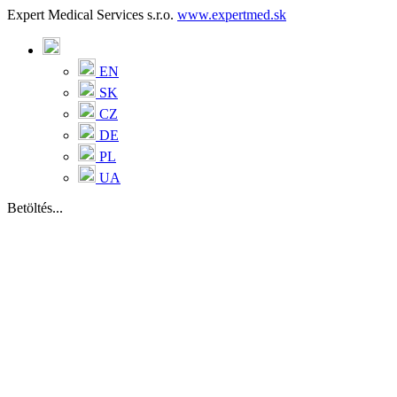
Expert Medical Services s.r.o.
www.expertmed.sk
EN
SK
CZ
DE
PL
UA
Betöltés...