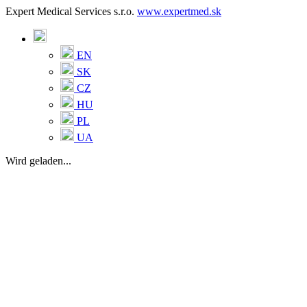
Expert Medical Services s.r.o.
www.expertmed.sk
EN
SK
CZ
HU
PL
UA
Wird geladen...