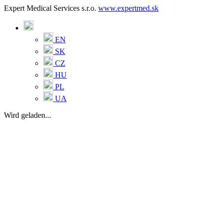
Expert Medical Services s.r.o.
www.expertmed.sk
EN
SK
CZ
HU
PL
UA
Wird geladen...