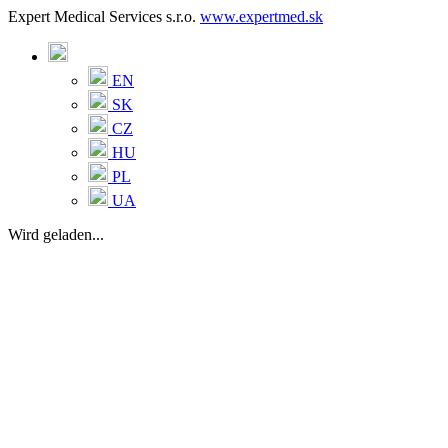
Expert Medical Services s.r.o.
www.expertmed.sk
EN
SK
CZ
HU
PL
UA
Wird geladen...