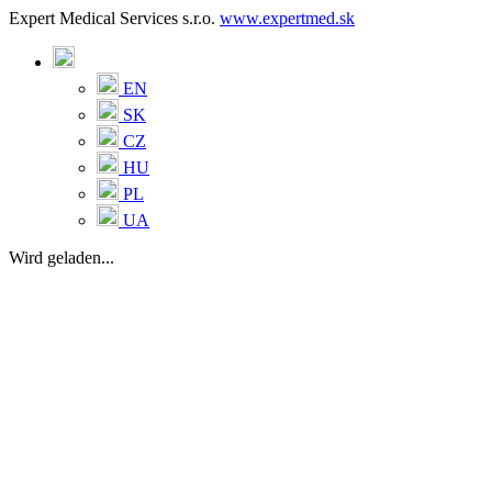
Expert Medical Services s.r.o.
www.expertmed.sk
EN
SK
CZ
HU
PL
UA
Wird geladen...