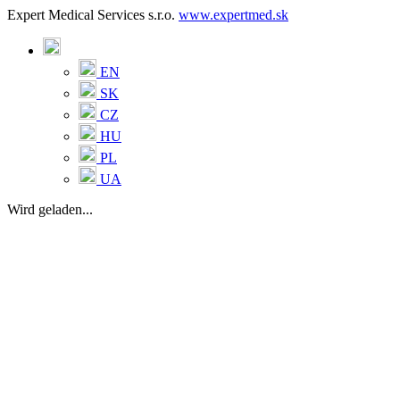
Expert Medical Services s.r.o.
www.expertmed.sk
EN
SK
CZ
HU
PL
UA
Wird geladen...