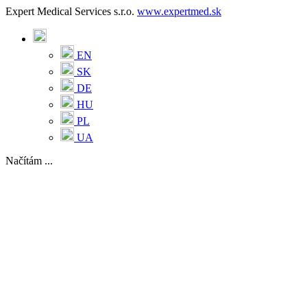
Expert Medical Services s.r.o.
www.expertmed.sk
EN
SK
DE
HU
PL
UA
Načítám ...