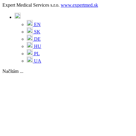
Expert Medical Services s.r.o.
www.expertmed.sk
EN
SK
DE
HU
PL
UA
Načítám ...