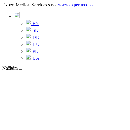
Expert Medical Services s.r.o.
www.expertmed.sk
EN
SK
DE
HU
PL
UA
Načítám ...