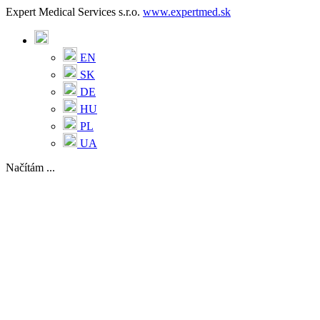
Expert Medical Services s.r.o.
www.expertmed.sk
EN
SK
DE
HU
PL
UA
Načítám ...