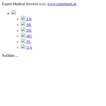
Expert Medical Services s.r.o.
www.expertmed.sk
EN
SK
DE
HU
PL
UA
Načítám ...