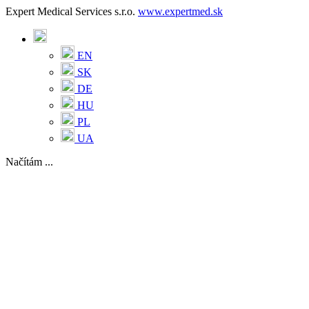
Expert Medical Services s.r.o.
www.expertmed.sk
EN
SK
DE
HU
PL
UA
Načítám ...