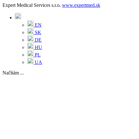
Expert Medical Services s.r.o.
www.expertmed.sk
EN
SK
DE
HU
PL
UA
Načítám ...