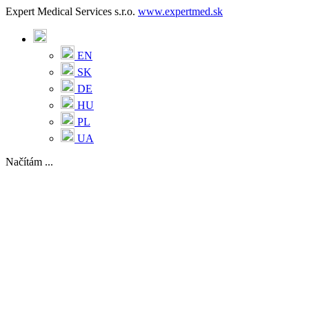
Expert Medical Services s.r.o.
www.expertmed.sk
EN
SK
DE
HU
PL
UA
Načítám ...