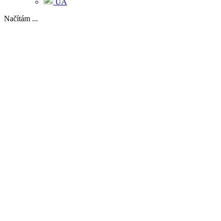
UA
Načítám ...