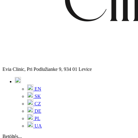
Evia Clinic, Pri Podlužianke 9, 934 01 Levice
EN
SK
CZ
DE
PL
UA
Betöltés...